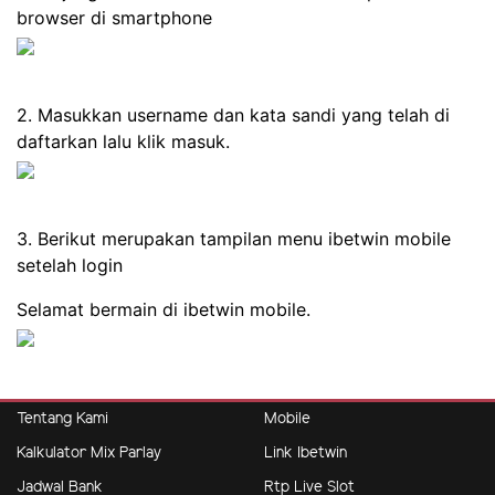
browser di smartphone
2. Masukkan username dan kata sandi yang telah di
daftarkan lalu klik masuk.
3. Berikut merupakan tampilan menu ibetwin mobile
setelah login
Selamat bermain di ibetwin mobile.
Tentang Kami
Mobile
Kalkulator Mix Parlay
Link Ibetwin
Jadwal Bank
Rtp Live Slot